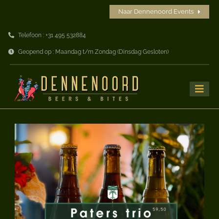
Ga
Naar Dennenoord Events
naar
Telefoon : +31 495 532884
inhoud
Geopend op : Maandag t/m Zondag (Dinsdag Gesloten)
Toggle
Naviga
Home
Beers
Bites
Drinks