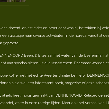
kant, docent, orkestleider en producent was hij betrokken bij vele
 een uitstapje naar diverse activiteiten in de horeca. Vanuit al dez
k geproefd!
 DENNENOORD Beers & Bites aan het water van de IJzerenman, al 
ment aan speciaalbieren uit alle windstreken. Daarnaast worden e
kopje koffie met het echte Weerter vlaaitje ben je bij DENNENOOR
r binnen altijd wel een interessant boek, magazine of gezelschapssp
arc al iets heel moois gemaakt van DENNENOORD. Relaxed geniet
vaandel, zeker in deze roerige tijden. Maar ook het verhaal van ‘