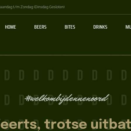
aandag t/m Zondag (Dinsdag Gesloten)
HOME
BEERS
BITES
DRINKS
MU
#welkombijdennenoord
erts, trotse uitba