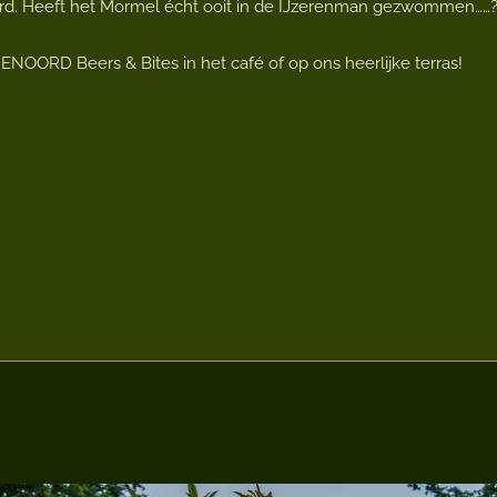
ord. Heeft het Mormel écht ooit in de IJzerenman gezwommen……
NENOORD Beers & Bites in het café of op ons heerlijke terras!