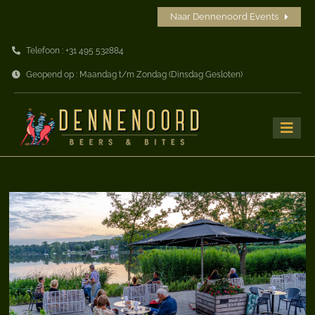
Ga
Naar Dennenoord Events
naar
Telefoon : +31 495 532884
inhoud
Geopend op : Maandag t/m Zondag (Dinsdag Gesloten)
Toggle
Naviga
Home
Beers
Bites
Drinks