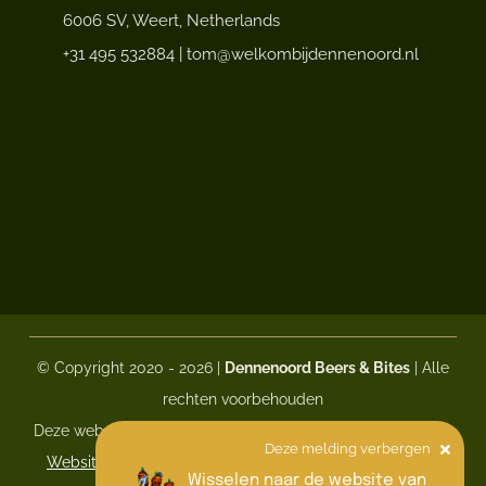
6006 SV, Weert, Netherlands
+31 495 532884 | tom@welkombijdennenoord.nl
© Copyright 2020 - 2026 |
Dennenoord Beers & Bites
| Alle
rechten voorbehouden
Deze website is met veel
gemaakt door
L-Resto Horeca
Deze melding verbergen
Websites
uit Ell, en wordt onderhouden door
Zorgeloos
Wisselen naar de website van