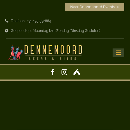
Ga
Naar Dennenoord Events
naar
Telefoon : +31 495 532884
inhoud
Geopend op : Maandag t/m Zondag (Dinsdag Gesloten)
Toggle
Naviga
Home
Beers
Bites
Drinks