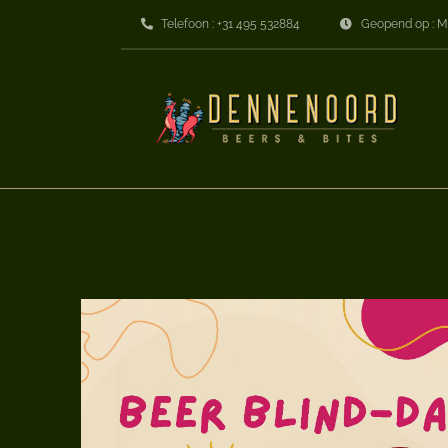
Ga
Telefoon : +31 495 532884
Geopend op : M
naar
inhoud