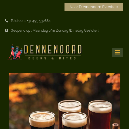
Ga
Naar Dennenoord Events
naar
Telefoon : +31 495 532884
inhoud
Geopend op : Maandag t/m Zondag (Dinsdag Gesloten)
Toggle
Naviga
Home
Beers
Bites
Drinks