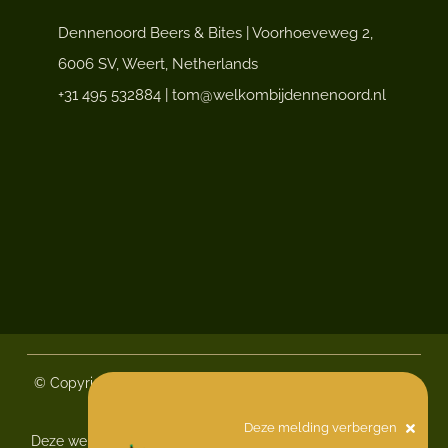
Dennenoord Beers & Bites | Voorhoeveweg 2,
6006 SV, Weert, Netherlands
+31 495 532884 | tom@welkombijdennenoord.nl
© Copyright 2020 - 2026 |
Dennenoord Beers & Bites
| Alle
rechten voorbehouden
Deze melding verbergen
Deze website is met veel
gemaakt door
L-Resto Horeca